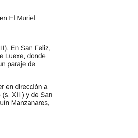
 en El Muriel
II). En San Feliz,
de Luexe, donde
un paraje de
er en dirección a
(s. XIII) y de San
quín Manzanares,