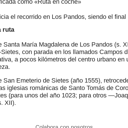
lificada como «Ruta en coche»
cia el recorrido en Los Pandos, siendo el final
 ruta
 de Santa María Magdalena de Los Pandos (s. XI
-Sietes, con parada en los llamados Campos 
tiva, a pocos kilómetros del centro urbano en 
eza.
 de San Emeterio de Sietes (año 1555), retroced
las iglesias románicas de Santo Tomás de Coro 
es (para unos del año 1023; para otros —Joa
. XII).
Colabora con nosotros