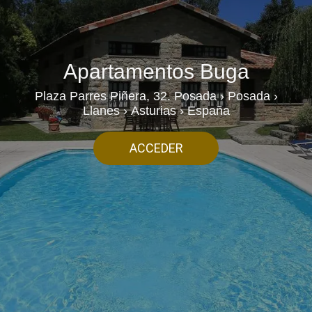
Apartamentos Buga
Plaza Parres Piñera, 32. Posada › Posada ›
Llanes › Asturias › España
ACCEDER