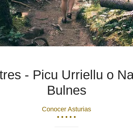
res - Picu Urriellu o N
Bulnes
Conocer Asturias
• • • • •