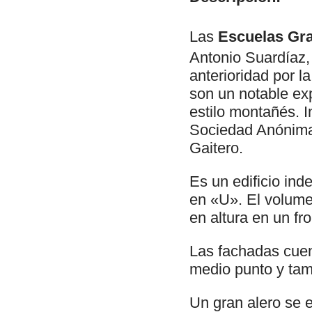
Las
Escuelas Gr
Antonio Suardíaz,
anterioridad por la
son un notable ex
estilo montañés. 
Sociedad Anónima 
Gaitero.
Es un edificio ind
en «U». El volumen
en altura en un fr
Las fachadas cuen
medio punto y ta
Un gran alero se e