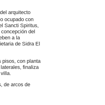
el arquitecto
eno ocupado con
l Sancti Spiritus,
l concepción del
eben a la
taria de Sidra El
s pisos, con planta
aterales, finaliza
villa.
s, de arcos de