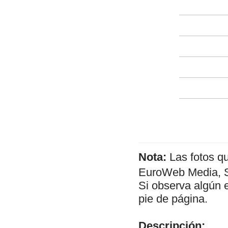
Nota:
Las fotos q
EuroWeb Media, SL
Si observa algún 
pie de página.
Descripción: