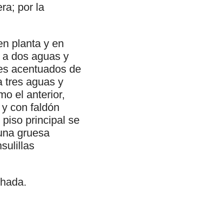
ra; por la
en planta y en
a a dos aguas y
tes acentuados de
a tres aguas y
mo el anterior,
 y con faldón
piso principal se
 una gruesa
ulillas
chada.