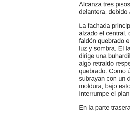
Alcanza tres pisos 
delantera, debido 
La fachada princi
alzado el central,
faldón quebrado e
luz y sombra. El l
dirige una buhardil
algo retraldo resp
quebrado. Como úni
subrayan con un d
moldura; bajo est
Interrumpe el pla
En la parte traser