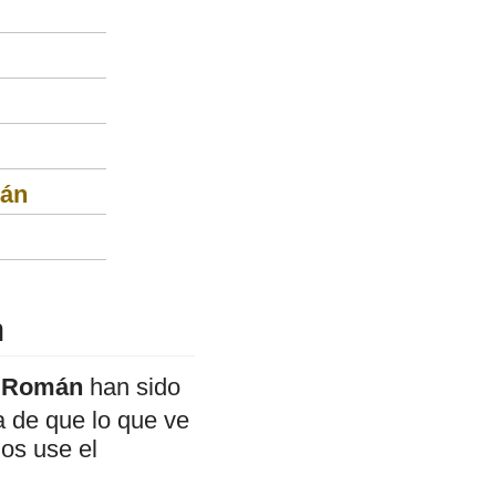
mán
n
n Román
han sido
a de que lo que ve
mos use el