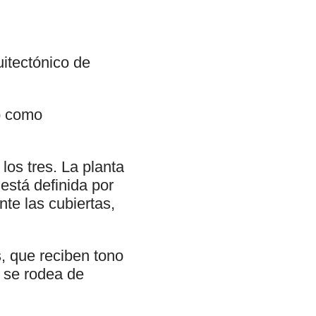
uitectónico de
o como
los tres. La planta
está definida por
te las cubiertas,
s, que reciben tono
a se rodea de