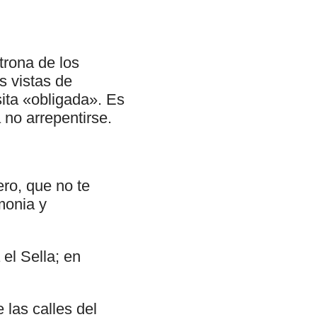
trona de los
s vistas de
sita «obligada». Es
 no arrepentirse.
ero, que no te
monia y
el Sella; en
 las calles del