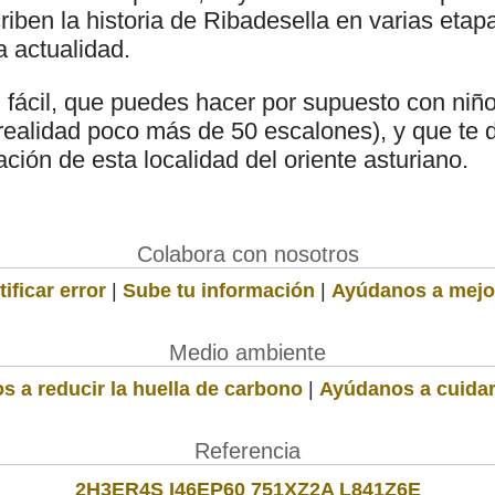
iben la historia de Ribadesella en varias etap
a actualidad.
 fácil, que puedes hacer por supuesto con niños
realidad poco más de 50 escalones), y que te 
ación de esta localidad del oriente asturiano.
Colabora con nosotros
ificar error
|
Sube tu información
|
Ayúdanos a mejo
Medio ambiente
s a reducir la huella de carbono
|
Ayúdanos a cuidar
Referencia
2H3ER4S I46EP60 751XZ2A L841Z6E