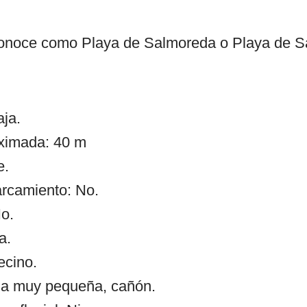
conoce como Playa de Salmoreda o Playa de S
ja.
oximada: 40 m
e.
arcamiento: No.
o.
a.
ecino.
a muy pequeña, cañón.